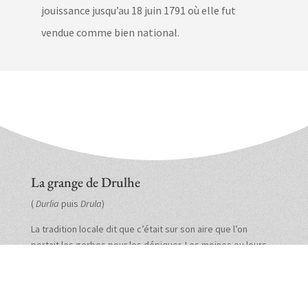
jouissance jusqu’au 18 juin 1791 où elle fut
vendue comme bien national.
La grange de Drulhe
(
Durlia
puis
Drula
)
La tradition locale dit que c’était sur son aire que l’on
portait les gerbes pour les dépiquer. Les moines ou leurs
fermiers prélevaient alors la dîme.
La grange d’Argilario